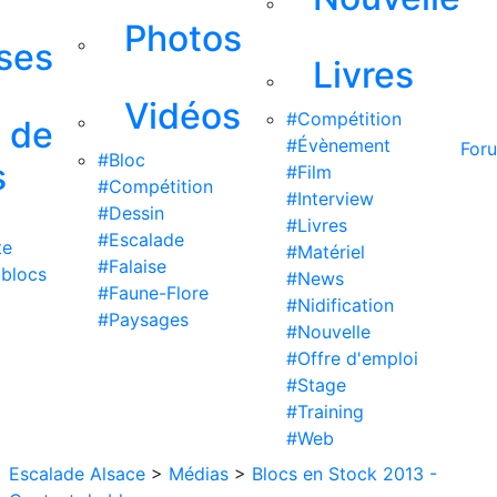
Photos
ises
Livres
Vidéos
#Compétition
s de
#Évènement
For
#Bloc
s
#Film
#Compétition
#Interview
#Dessin
#Livres
#Escalade
te
#Matériel
#Falaise
 blocs
#News
#Faune-Flore
#Nidification
#Paysages
#Nouvelle
#Offre d'emploi
#Stage
#Training
#Web
Escalade Alsace
>
Médias
>
Blocs en Stock 2013 -