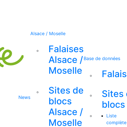
Alsace / Moselle
Falaises
Alsace /
Base de données
Moselle
Falai
Sites de
Sites
News
blocs
blocs
Alsace /
Liste
Moselle
complète