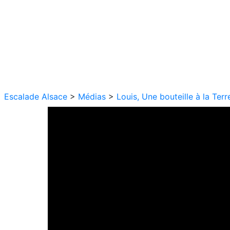
Escalade Alsace
>
Médias
>
Louis, Une bouteille à la Ter