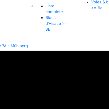
Voies & b
Liste
>= 9a
complète
Blocs
d'Alsace >=
8B
re 7A - Mühlberg