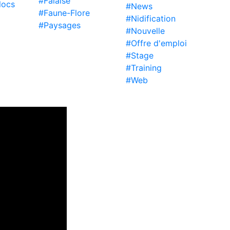
#Falaise
locs
#News
#Faune-Flore
#Nidification
#Paysages
#Nouvelle
#Offre d'emploi
#Stage
#Training
#Web