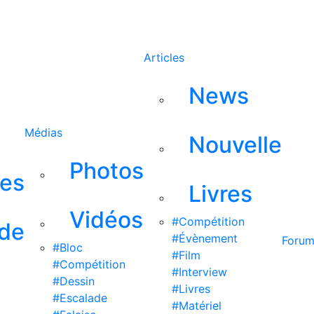
Rechercher
Articles
News
Médias
Nouvelle
Photos
ses
Livres
Vidéos
#Compétition
 de
#Évènement
Foru
#Bloc
#Film
#Compétition
#Interview
#Dessin
#Livres
#Escalade
#Matériel