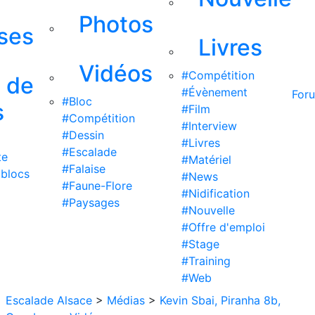
Photos
ises
Livres
Vidéos
#Compétition
s de
#Évènement
For
#Bloc
s
#Film
#Compétition
#Interview
#Dessin
#Livres
#Escalade
te
#Matériel
#Falaise
 blocs
#News
#Faune-Flore
#Nidification
#Paysages
#Nouvelle
#Offre d'emploi
#Stage
#Training
#Web
Escalade Alsace
>
Médias
>
Kevin Sbai, Piranha 8b,