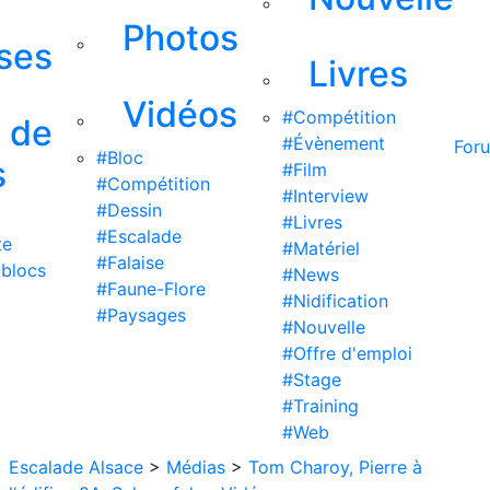
Photos
ises
Livres
Vidéos
#Compétition
s de
#Évènement
For
#Bloc
s
#Film
#Compétition
#Interview
#Dessin
#Livres
#Escalade
te
#Matériel
#Falaise
 blocs
#News
#Faune-Flore
#Nidification
#Paysages
#Nouvelle
#Offre d'emploi
#Stage
#Training
#Web
Escalade Alsace
>
Médias
>
Tom Charoy, Pierre à