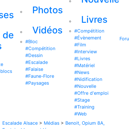
Photos
ises
Livres
Vidéos
#Compétition
s de
#Évènement
For
#Bloc
s
#Film
#Compétition
#Interview
#Dessin
#Livres
#Escalade
te
#Matériel
#Falaise
 blocs
#News
#Faune-Flore
#Nidification
#Paysages
#Nouvelle
#Offre d'emploi
#Stage
#Training
#Web
Escalade Alsace
>
Médias
>
Benoit, Opium 8A,