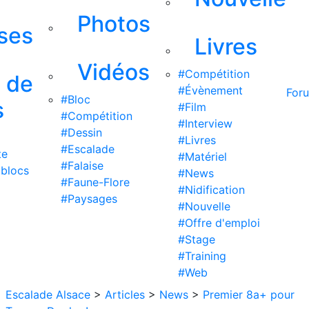
Photos
ises
Livres
Vidéos
#Compétition
s de
#Évènement
For
#Bloc
s
#Film
#Compétition
#Interview
#Dessin
#Livres
#Escalade
te
#Matériel
#Falaise
 blocs
#News
#Faune-Flore
#Nidification
#Paysages
#Nouvelle
#Offre d'emploi
#Stage
#Training
#Web
Escalade Alsace
>
Articles
>
News
>
Premier 8a+ pour