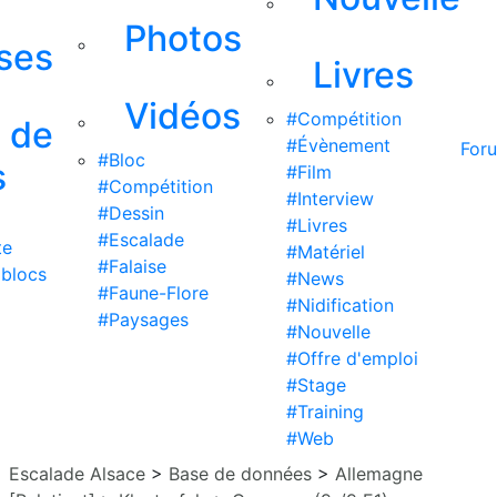
Photos
ises
Livres
Vidéos
#Compétition
s de
#Évènement
For
#Bloc
s
#Film
#Compétition
#Interview
#Dessin
#Livres
#Escalade
te
#Matériel
#Falaise
 blocs
#News
#Faune-Flore
#Nidification
#Paysages
#Nouvelle
#Offre d'emploi
#Stage
#Training
#Web
Escalade Alsace
>
Base de données
>
Allemagne