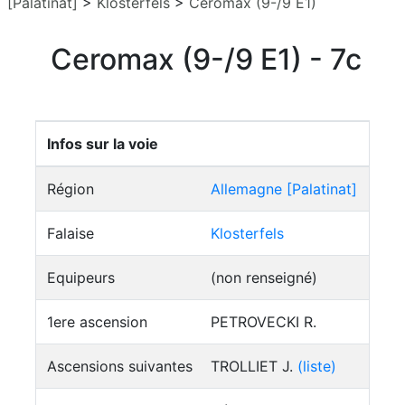
[Palatinat]
>
Klosterfels
>
Ceromax (9-/9 E1)
Ceromax (9-/9 E1) - 7c
Infos sur la voie
Région
Allemagne [Palatinat]
Falaise
Klosterfels
Equipeurs
(non renseigné)
1ere ascension
PETROVECKI R.
Ascensions suivantes
TROLLIET J.
(liste)