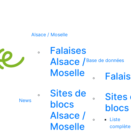
Alsace / Moselle
Falaises
Alsace /
Base de données
Moselle
Falai
Sites de
Sites
News
blocs
blocs
Alsace /
Liste
Moselle
complète