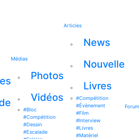
Rechercher
Articles
News
Médias
Nouvelle
Photos
ses
Livres
Vidéos
#Compétition
 de
#Évènement
Foru
#Bloc
#Film
#Compétition
#Interview
#Dessin
#Livres
#Escalade
#Matériel