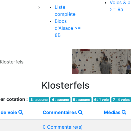
Voies & b
Liste
>= 9a
complète
Blocs
d'Alsace >=
8B
Klosterfels
Klosterfels
ar cotation :
3 :
aucune
4 :
aucune
5 :
aucune
6 :
1 voie
7 :
4 voies
 de voie
Commentaires
Médias
0 Commentaire(s)