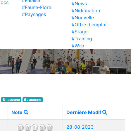
#Falaise
locs
#News
#Faune-Flore
#Nidification
#Paysages
#Nouvelle
#Offre d'emploi
#Stage
#Training
#Web
8 :
aucune
9 :
aucune
Note
Dernière Modif
28-08-2023