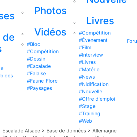
Photos
ises
Livres
Vidéos
#Compétition
s de
#Évènement
For
#Bloc
s
#Film
#Compétition
#Interview
#Dessin
#Livres
#Escalade
te
#Matériel
#Falaise
 blocs
#News
#Faune-Flore
#Nidification
#Paysages
#Nouvelle
#Offre d'emploi
#Stage
#Training
#Web
Escalade Alsace
>
Base de données
>
Allemagne