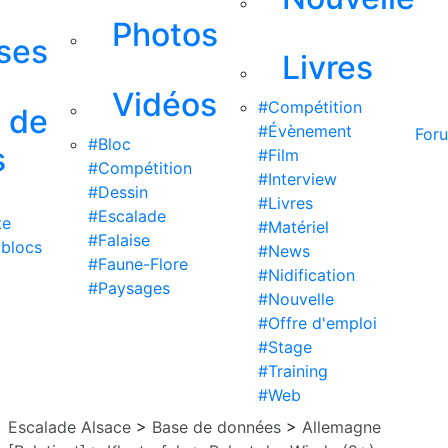
Photos
ises
Livres
Vidéos
#Compétition
s de
#Évènement
For
#Bloc
s
#Film
#Compétition
#Interview
#Dessin
#Livres
#Escalade
te
#Matériel
#Falaise
 blocs
#News
#Faune-Flore
#Nidification
#Paysages
#Nouvelle
#Offre d'emploi
#Stage
#Training
#Web
Escalade Alsace
>
Base de données
>
Allemagne