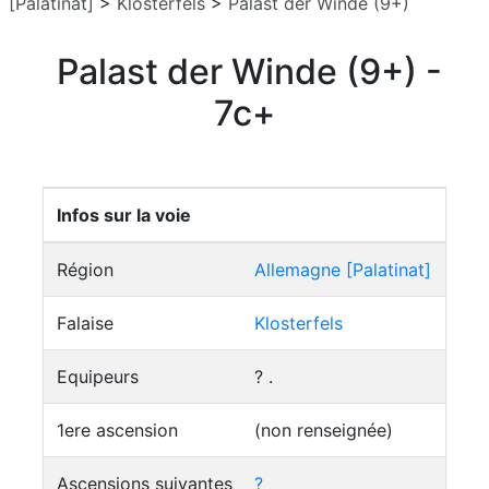
[Palatinat]
>
Klosterfels
>
Palast der Winde (9+)
Palast der Winde (9+) -
7c+
Infos sur la voie
Région
Allemagne [Palatinat]
Falaise
Klosterfels
Equipeurs
? .
1ere ascension
(non renseignée)
Ascensions suivantes
?