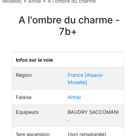
Moselle]
>
Althal
>
A l'ombre du charme
A l'ombre du charme -
7b+
Infos sur la voie
Région
France [Alsace-
Moselle]
Falaise
Althal
Equipeurs
BAUDRY SACCOMANI
.
1ere ascension
(non renseignée)