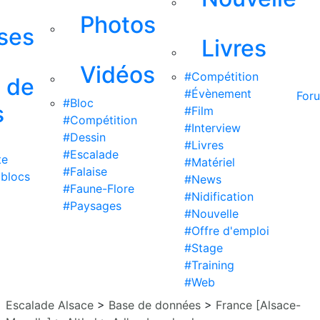
Photos
ises
Livres
Vidéos
#Compétition
s de
#Évènement
For
#Bloc
s
#Film
#Compétition
#Interview
#Dessin
#Livres
#Escalade
te
#Matériel
#Falaise
 blocs
#News
#Faune-Flore
#Nidification
#Paysages
#Nouvelle
#Offre d'emploi
#Stage
#Training
#Web
Escalade Alsace
>
Base de données
>
France [Alsace-