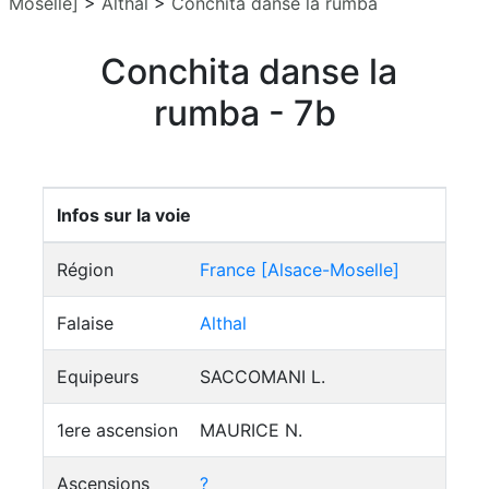
Moselle]
>
Althal
>
Conchita danse la rumba
Conchita danse la
rumba - 7b
Infos sur la voie
Région
France [Alsace-Moselle]
Falaise
Althal
Equipeurs
SACCOMANI L.
1ere ascension
MAURICE N.
Ascensions
?