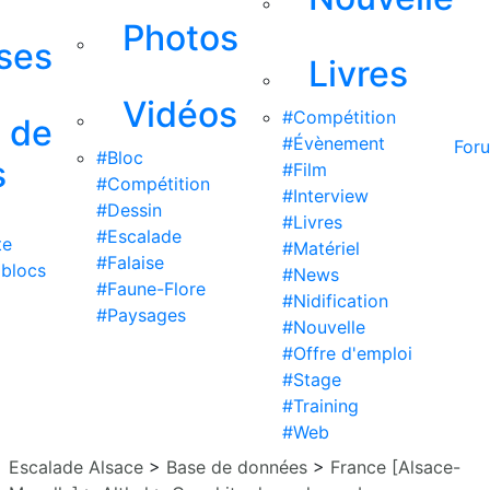
Photos
ises
Livres
Vidéos
#Compétition
s de
#Évènement
For
#Bloc
s
#Film
#Compétition
#Interview
#Dessin
#Livres
#Escalade
te
#Matériel
#Falaise
 blocs
#News
#Faune-Flore
#Nidification
#Paysages
#Nouvelle
#Offre d'emploi
#Stage
#Training
#Web
Escalade Alsace
>
Base de données
>
France [Alsace-