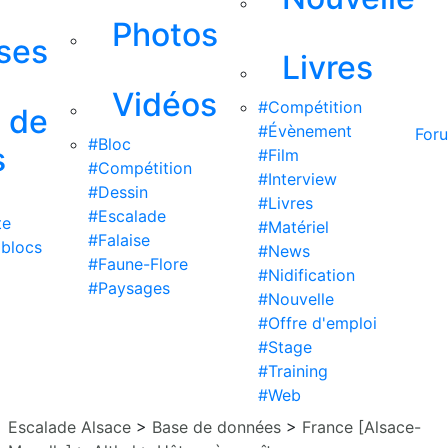
Photos
ises
Livres
Vidéos
#Compétition
s de
#Évènement
For
#Bloc
s
#Film
#Compétition
#Interview
#Dessin
#Livres
#Escalade
te
#Matériel
#Falaise
 blocs
#News
#Faune-Flore
#Nidification
#Paysages
#Nouvelle
#Offre d'emploi
#Stage
#Training
#Web
Escalade Alsace
>
Base de données
>
France [Alsace-