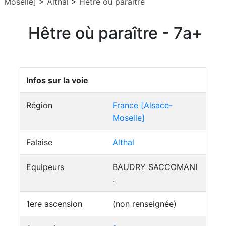
Moselle]
>
Althal
>
Hêtre où paraître
Hêtre où paraître - 7a+
Infos sur la voie
Région
France [Alsace-
Moselle]
Falaise
Althal
Equipeurs
BAUDRY SACCOMANI
.
1ere ascension
(non renseignée)