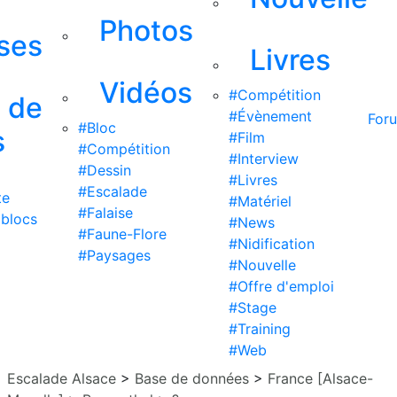
Photos
ises
Livres
Vidéos
#Compétition
s de
#Évènement
For
#Bloc
s
#Film
#Compétition
#Interview
#Dessin
#Livres
#Escalade
te
#Matériel
#Falaise
 blocs
#News
#Faune-Flore
#Nidification
#Paysages
#Nouvelle
#Offre d'emploi
#Stage
#Training
#Web
Escalade Alsace
>
Base de données
>
France [Alsace-