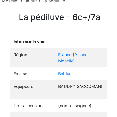
Moselle]
>
Baldur
>
La pédiluve
La pédiluve - 6c+/7a
Infos sur la voie
Région
France [Alsace-
Moselle]
Falaise
Baldur
Equipeurs
BAUDRY SACCOMANI
.
1ere ascension
(non renseignée)