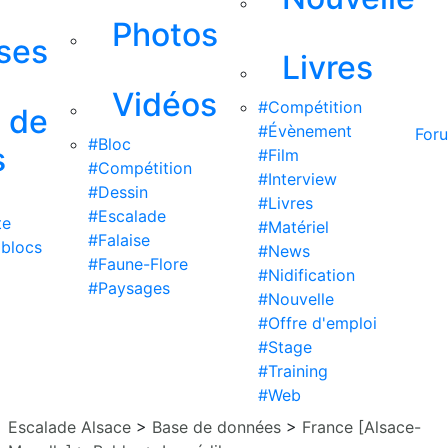
Photos
ises
Livres
Vidéos
#Compétition
s de
#Évènement
For
#Bloc
s
#Film
#Compétition
#Interview
#Dessin
#Livres
#Escalade
te
#Matériel
#Falaise
 blocs
#News
#Faune-Flore
#Nidification
#Paysages
#Nouvelle
#Offre d'emploi
#Stage
#Training
#Web
Escalade Alsace
>
Base de données
>
France [Alsace-