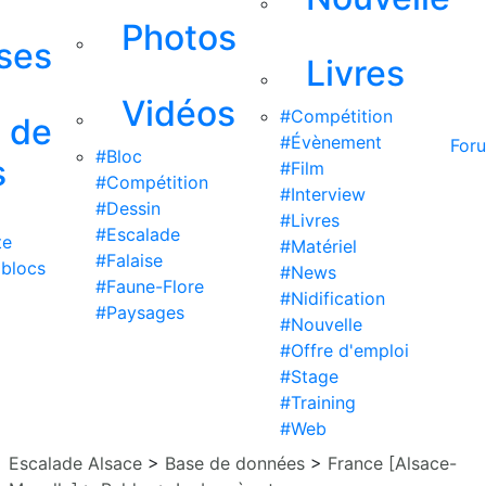
Photos
ises
Livres
Vidéos
#Compétition
s de
#Évènement
For
#Bloc
s
#Film
#Compétition
#Interview
#Dessin
#Livres
#Escalade
te
#Matériel
#Falaise
 blocs
#News
#Faune-Flore
#Nidification
#Paysages
#Nouvelle
#Offre d'emploi
#Stage
#Training
#Web
Escalade Alsace
>
Base de données
>
France [Alsace-