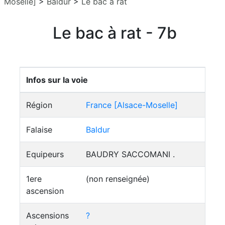
Moselle]
>
Baldur
>
Le bac à rat
Le bac à rat - 7b
Infos sur la voie
Région
France [Alsace-Moselle]
Falaise
Baldur
Equipeurs
BAUDRY SACCOMANI .
1ere
(non renseignée)
ascension
Ascensions
?