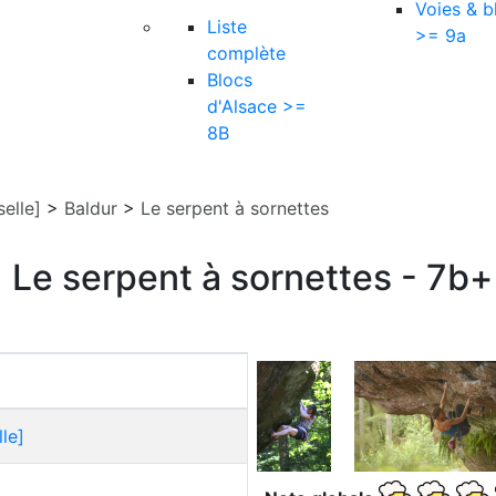
Voies & b
Liste
>= 9a
complète
Blocs
d'Alsace >=
8B
elle]
>
Baldur
>
Le serpent à sornettes
Le serpent à sornettes - 7b+
le]