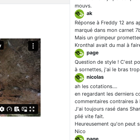
mouvs.
ak
Réponse à Freddy 12 ans aprè
marqué dans mon carnet 7
Mais un grimpeur prometteu
Kronthal avait du mal à fair
page
Question de style ! C'est p
à sornettes, j'ai le bras tr
nicolas
ah les cotations....
en regardant les derniers c
commentaires contraires à 
J'ai toujours rasé dans Shar
plié vite fait.
Heureusement qu'on peut s
Nico
page