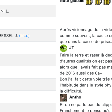
Note globale
NI L.
Après visionnage de la vidé
 BESSEL J.
(liste)
comme souvent, la cause es
que dans la casse de prise..
JT
Faire la terre et raser là d
d'autres qualités on est pa
alors que j'avais fait pas m
de 2016 aussi des 8a+.
Bon j'ai fait cette voie trè
l'habitude dans le style p
la difficulté.
Antho
Et on ne parle pas du clippa
Franchement je pense qu'une 