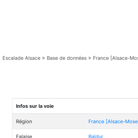
Escalade Alsace
>
Base de données
>
France [Alsace-Mos
Infos sur la voie
Région
France [Alsace-Mosel
Falaise
Baldur