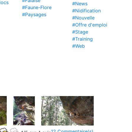
#Falaise
locs
#News
#Faune-Flore
#Nidification
#Paysages
#Nouvelle
#Offre d'emploi
#Stage
#Training
#Web
12 Commentaire(s)