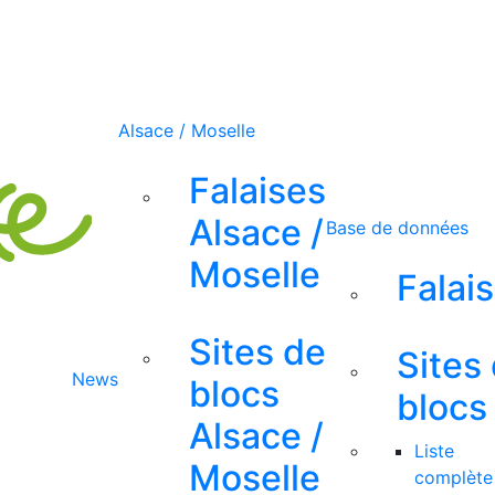
Alsace / Moselle
Falaises
Alsace /
Base de données
Moselle
Falai
Sites de
Sites
News
blocs
blocs
Alsace /
Liste
Moselle
complète