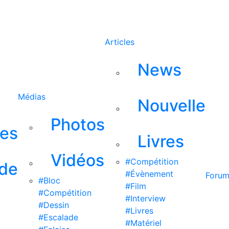
Rechercher
Articles
News
Médias
Nouvelle
Photos
ses
Livres
Vidéos
#Compétition
 de
#Évènement
Foru
#Bloc
#Film
#Compétition
#Interview
#Dessin
#Livres
#Escalade
#Matériel