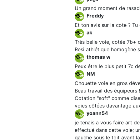
Un grand moment de rasade .
Freddy
Et ton avis sur la cote ? T
ak
Très belle voie, cotée 7b+ 
Resi athlétique homogène s
thomas w
Peux être le plus petit 7c de 
NM
Chouette voie en gros déve
Beau travail des équipeurs !
Cotation "soft" comme disen
voies côtées davantage aux
yoann54
je tenais a vous faire art d
effectué dans cette voie; u
gauche sous le toit avant l