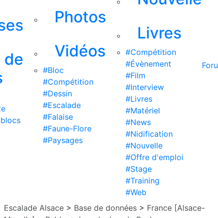
Photos
ises
Livres
Vidéos
#Compétition
s de
#Évènement
For
#Bloc
s
#Film
#Compétition
#Interview
#Dessin
#Livres
#Escalade
te
#Matériel
#Falaise
 blocs
#News
#Faune-Flore
#Nidification
#Paysages
#Nouvelle
#Offre d'emploi
#Stage
#Training
#Web
Escalade Alsace
>
Base de données
>
France [Alsace-