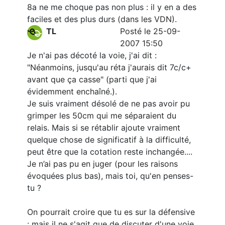
8a ne me choque pas non plus : il y en a des
faciles et des plus durs (dans les VDN).
TL
Posté le 25-09-
2007 15:50
Je n'ai pas décoté la voie, j'ai dit :
"Néanmoins, jusqu'au réta j'aurais dit 7c/c+
avant que ça casse" (parti que j'ai
évidemment enchaîné.).
Je suis vraiment désolé de ne pas avoir pu
grimper les 50cm qui me séparaient du
relais. Mais si se rétablir ajoute vraiment
quelque chose de significatif à la difficulté,
peut être que la cotation reste inchangée....
Je n’ai pas pu en juger (pour les raisons
évoquées plus bas), mais toi, qu'en penses-
tu ?
On pourrait croire que tu es sur la défensive
: mais il ne s'agit que de discuter d'une voie