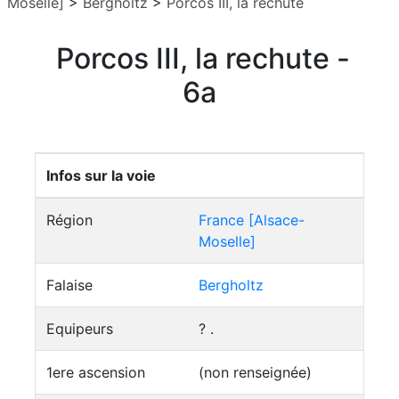
Moselle]
>
Bergholtz
>
Porcos III, la rechute
Porcos III, la rechute -
6a
Infos sur la voie
Région
France [Alsace-
Moselle]
Falaise
Bergholtz
Equipeurs
? .
1ere ascension
(non renseignée)