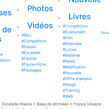
Photos
ises
Livres
Vidéos
#Compétition
s de
#Évènement
For
#Bloc
s
#Film
#Compétition
#Interview
#Dessin
#Livres
#Escalade
te
#Matériel
#Falaise
 blocs
#News
#Faune-Flore
#Nidification
#Paysages
#Nouvelle
#Offre d'emploi
#Stage
#Training
#Web
Escalade Alsace
>
Base de données
>
France [Alsace-