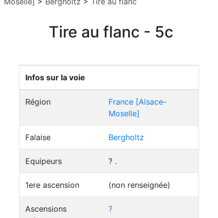
Moselle]
>
Bergholtz
>
Tire au flanc
Tire au flanc - 5c
Infos sur la voie
Région
France [Alsace-
Moselle]
Falaise
Bergholtz
Equipeurs
? .
1ere ascension
(non renseignée)
Ascensions
?