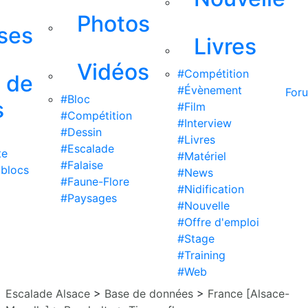
Photos
ises
Livres
Vidéos
#Compétition
s de
#Évènement
For
#Bloc
s
#Film
#Compétition
#Interview
#Dessin
#Livres
#Escalade
te
#Matériel
#Falaise
 blocs
#News
#Faune-Flore
#Nidification
#Paysages
#Nouvelle
#Offre d'emploi
#Stage
#Training
#Web
Escalade Alsace
>
Base de données
>
France [Alsace-