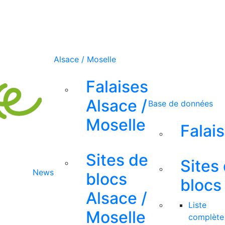
Alsace / Moselle
Falaises
Alsace /
Base de données
Moselle
Falai
Sites de
Sites
News
blocs
blocs
Alsace /
Liste
Moselle
complète