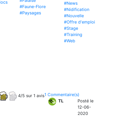
#Falaise
locs
#News
#Faune-Flore
#Nidification
#Paysages
#Nouvelle
#Offre d'emploi
#Stage
#Training
#Web
1 Commentaire(s)
4/5 sur 1 avis
TL
Posté le
12-06-
2020