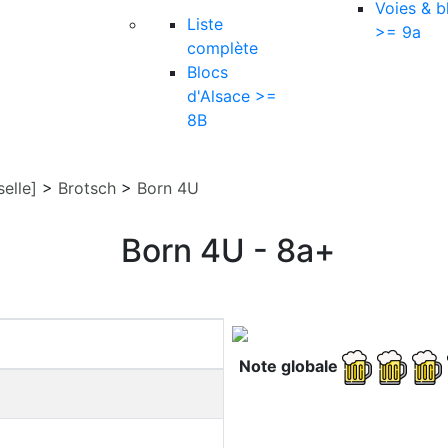
Voies & b
Liste
>= 9a
complète
Blocs
d'Alsace >=
8B
elle]
>
Brotsch
>
Born 4U
Born 4U - 8a+
Note globale