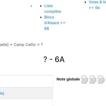
Voies & b
Liste
>= 9a
complète
Blocs
d'Alsace >=
8B
elle]
>
Camp Celtic
>
?
? - 6A
Note globale
le]