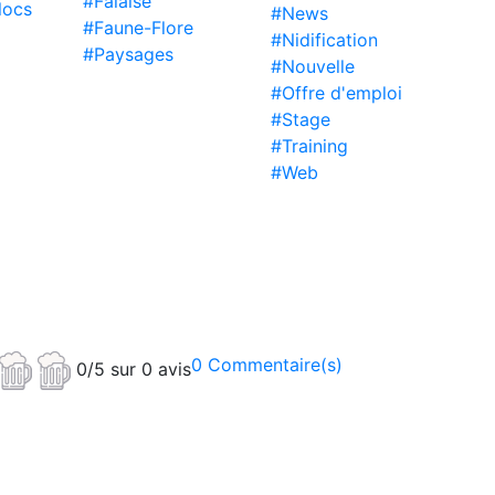
#Falaise
locs
#News
#Faune-Flore
#Nidification
#Paysages
#Nouvelle
#Offre d'emploi
#Stage
#Training
#Web
0 Commentaire(s)
0/5 sur 0 avis