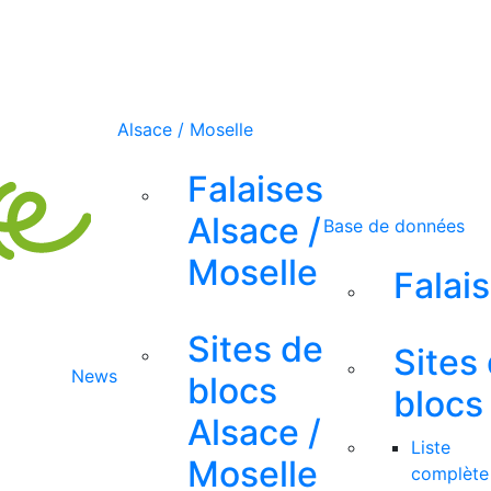
Alsace / Moselle
Falaises
Alsace /
Base de données
Moselle
Falai
Sites de
Sites
News
blocs
blocs
Alsace /
Liste
Moselle
complète