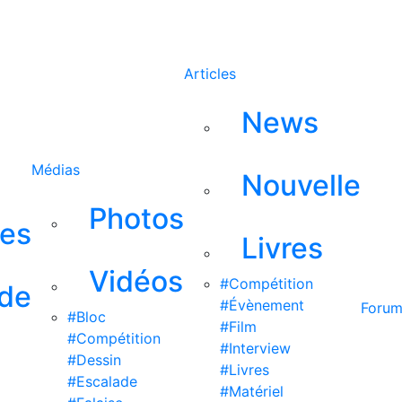
Rechercher
Articles
News
Médias
Nouvelle
Photos
ses
Livres
Vidéos
#Compétition
 de
#Évènement
Foru
#Bloc
#Film
#Compétition
#Interview
#Dessin
#Livres
#Escalade
#Matériel