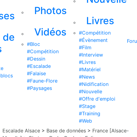
Photos
ises
Livres
Vidéos
#Compétition
s de
#Évènement
For
#Bloc
s
#Film
#Compétition
#Interview
#Dessin
#Livres
#Escalade
te
#Matériel
#Falaise
 blocs
#News
#Faune-Flore
#Nidification
#Paysages
#Nouvelle
#Offre d'emploi
#Stage
#Training
#Web
Escalade Alsace
>
Base de données
>
France [Alsace-