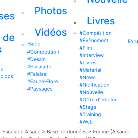
Photos
ises
Livres
Vidéos
#Compétition
s de
#Évènement
For
#Bloc
s
#Film
#Compétition
#Interview
#Dessin
#Livres
#Escalade
te
#Matériel
#Falaise
 blocs
#News
#Faune-Flore
#Nidification
#Paysages
#Nouvelle
#Offre d'emploi
#Stage
#Training
#Web
Escalade Alsace
>
Base de données
>
France [Alsace-