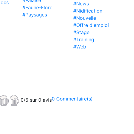
#Falaise
locs
#News
#Faune-Flore
#Nidification
#Paysages
#Nouvelle
#Offre d'emploi
#Stage
#Training
#Web
0 Commentaire(s)
0/5 sur 0 avis