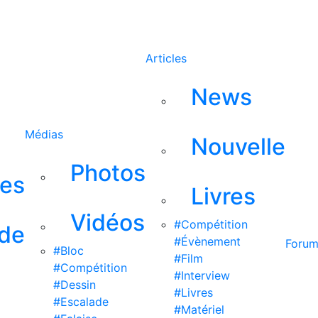
Rechercher
Articles
News
Médias
Nouvelle
Photos
ses
Livres
Vidéos
#Compétition
 de
#Évènement
Foru
#Bloc
#Film
#Compétition
#Interview
#Dessin
#Livres
#Escalade
#Matériel