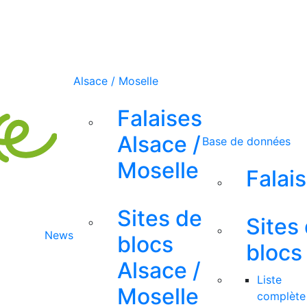
Alsace / Moselle
Falaises
Alsace /
Base de données
Moselle
Falai
Sites de
Sites
News
blocs
blocs
Alsace /
Liste
Moselle
complète