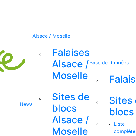
Alsace / Moselle
Falaises
Alsace /
Base de données
Moselle
Falai
Sites de
Sites
News
blocs
blocs
Alsace /
Liste
Moselle
complète