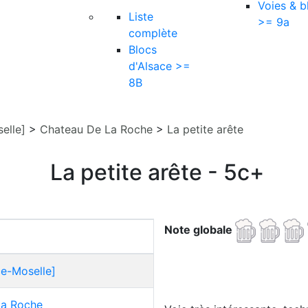
Voies & b
Liste
>= 9a
complète
Blocs
d'Alsace >=
8B
elle]
>
Chateau De La Roche
>
La petite arête
La petite arête - 5c+
Note globale
ce-Moselle]
La Roche