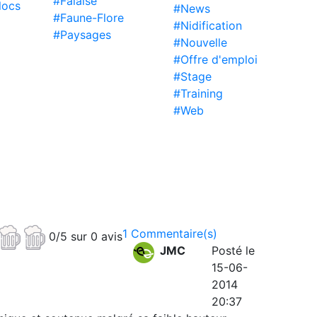
#Falaise
locs
#News
#Faune-Flore
#Nidification
#Paysages
#Nouvelle
#Offre d'emploi
#Stage
#Training
#Web
1 Commentaire(s)
0/5 sur 0 avis
JMC
Posté le
15-06-
2014
20:37