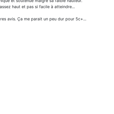
hnique et soutenue malgré sa faible hauteur.
ssez haut et pas si facile à atteindre...
tres avis. Ça me parait un peu dur pour 5c+...