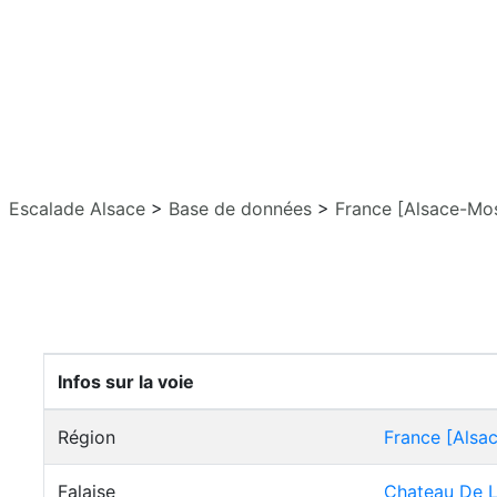
Escalade Alsace
>
Base de données
>
France [Alsace-Mos
Infos sur la voie
Région
France [Alsa
Falaise
Chateau De 