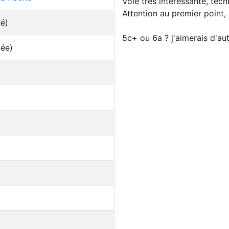
Voie très intéressante, tec
Attention au premier point, a
né)
5c+ ou 6a ? j'aimerais d'au
née)