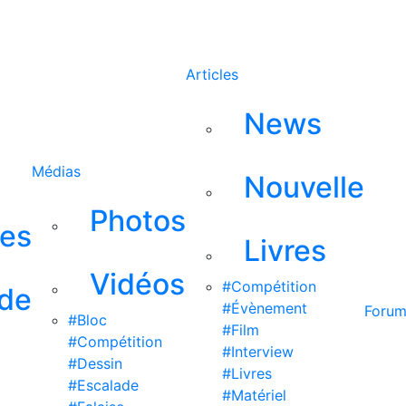
Rechercher
Articles
News
Médias
Nouvelle
Photos
ses
Livres
Vidéos
#Compétition
 de
#Évènement
Foru
#Bloc
#Film
#Compétition
#Interview
#Dessin
#Livres
#Escalade
#Matériel