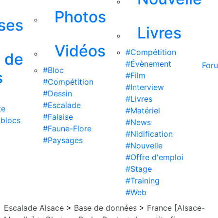
Photos
ises
Livres
Vidéos
#Compétition
s de
#Évènement
For
#Bloc
s
#Film
#Compétition
#Interview
#Dessin
#Livres
#Escalade
te
#Matériel
#Falaise
 blocs
#News
#Faune-Flore
#Nidification
#Paysages
#Nouvelle
#Offre d'emploi
#Stage
#Training
#Web
Escalade Alsace
>
Base de données
>
France [Alsace-