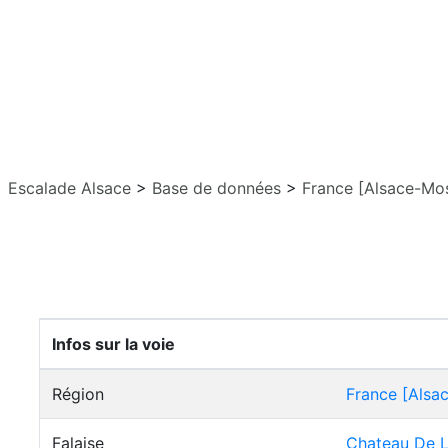
Escalade Alsace
>
Base de données
>
France [Alsace-Mos
Infos sur la voie
Région
France [Alsa
Falaise
Chateau De 