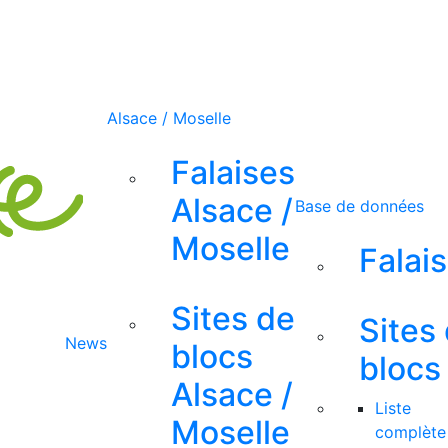
Alsace / Moselle
Falaises
Alsace /
Base de données
Moselle
Falai
Sites de
Sites
News
blocs
blocs
Alsace /
Liste
Moselle
complète