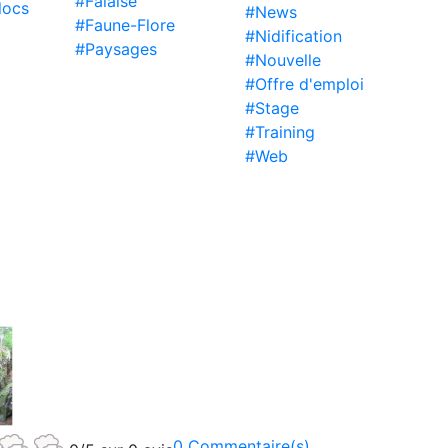
#Falaise
locs
#News
#Faune-Flore
#Nidification
#Paysages
#Nouvelle
#Offre d'emploi
#Stage
#Training
#Web
0 Commentaire(s)