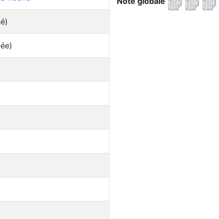
Note globale
né)
née)