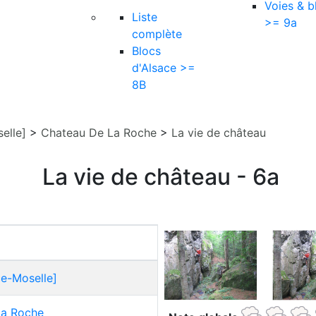
Voies & b
Liste
>= 9a
complète
Blocs
d'Alsace >=
8B
elle]
>
Chateau De La Roche
>
La vie de château
La vie de château - 6a
ce-Moselle]
La Roche