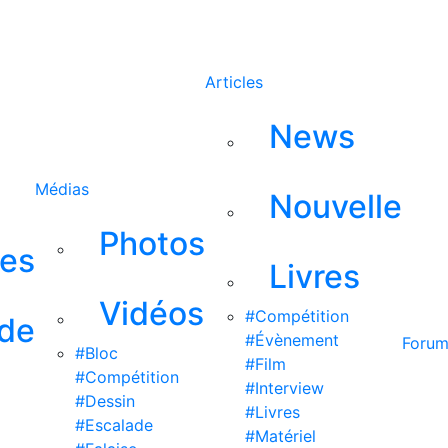
Rechercher
Articles
News
Médias
Nouvelle
Photos
ses
Livres
Vidéos
#Compétition
 de
#Évènement
Foru
#Bloc
#Film
#Compétition
#Interview
#Dessin
#Livres
#Escalade
#Matériel