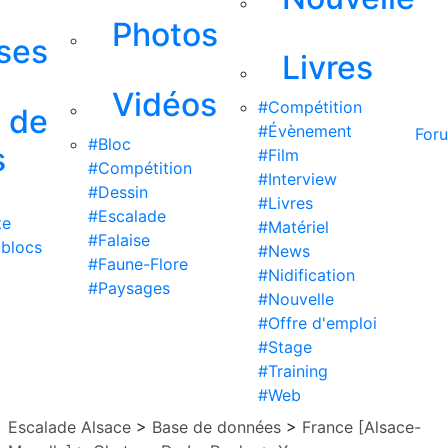
Photos
ises
Livres
Vidéos
#Compétition
s de
#Évènement
For
#Bloc
s
#Film
#Compétition
#Interview
#Dessin
#Livres
#Escalade
te
#Matériel
#Falaise
 blocs
#News
#Faune-Flore
#Nidification
#Paysages
#Nouvelle
#Offre d'emploi
#Stage
#Training
#Web
Escalade Alsace
>
Base de données
>
France [Alsace-