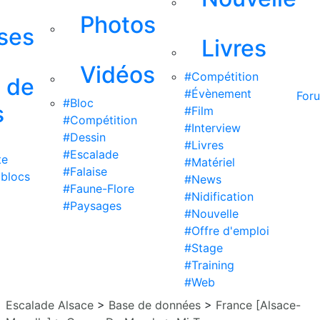
Photos
ises
Livres
Vidéos
#Compétition
s de
#Évènement
For
#Bloc
s
#Film
#Compétition
#Interview
#Dessin
#Livres
#Escalade
te
#Matériel
#Falaise
 blocs
#News
#Faune-Flore
#Nidification
#Paysages
#Nouvelle
#Offre d'emploi
#Stage
#Training
#Web
Escalade Alsace
>
Base de données
>
France [Alsace-