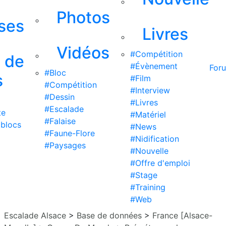
Photos
ises
Livres
Vidéos
#Compétition
s de
#Évènement
For
#Bloc
s
#Film
#Compétition
#Interview
#Dessin
#Livres
#Escalade
te
#Matériel
#Falaise
 blocs
#News
#Faune-Flore
#Nidification
#Paysages
#Nouvelle
#Offre d'emploi
#Stage
#Training
#Web
Escalade Alsace
>
Base de données
>
France [Alsace-