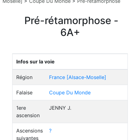
Moselle]
>
Coupe Du Monde
>
Pré-rétamorphose
Pré-rétamorphose -
6A+
Infos sur la voie
Région
France [Alsace-Moselle]
Falaise
Coupe Du Monde
1ere
JENNY J.
ascension
Ascensions
?
suivantes