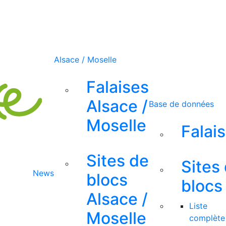
Alsace / Moselle
Falaises
Alsace /
Base de données
Moselle
Falai
Sites de
Sites
News
blocs
blocs
Alsace /
Liste
Moselle
complète