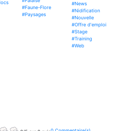
#Falaise
locs
#News
#Faune-Flore
#Nidification
#Paysages
#Nouvelle
#Offre d'emploi
#Stage
#Training
#Web
0 Commentaire(s)