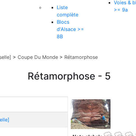
Voies & b
Liste
>= 9a
complète
Blocs
d'Alsace >=
8B
elle]
>
Coupe Du Monde
>
Rétamorphose
Rétamorphose - 5
lle]