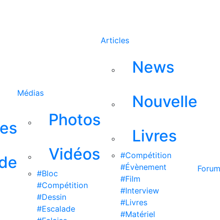
Rechercher
Articles
News
Médias
Nouvelle
Photos
ses
Livres
Vidéos
#Compétition
 de
#Évènement
Foru
#Bloc
#Film
#Compétition
#Interview
#Dessin
#Livres
#Escalade
#Matériel