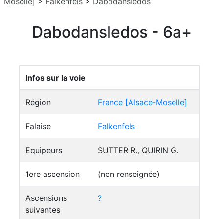
Moselle]
>
Falkenfels
>
Dabodansledos
Dabodansledos - 6a+
Infos sur la voie
Région
France [Alsace-Moselle]
Falaise
Falkenfels
Equipeurs
SUTTER R., QUIRIN G.
1ere ascension
(non renseignée)
Ascensions
?
suivantes