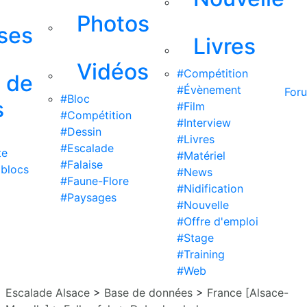
Photos
ises
Livres
Vidéos
#Compétition
s de
#Évènement
For
#Bloc
s
#Film
#Compétition
#Interview
#Dessin
#Livres
#Escalade
te
#Matériel
#Falaise
 blocs
#News
#Faune-Flore
#Nidification
#Paysages
#Nouvelle
#Offre d'emploi
#Stage
#Training
#Web
Escalade Alsace
>
Base de données
>
France [Alsace-