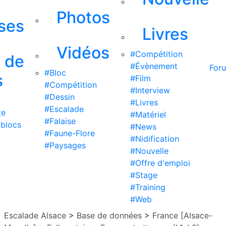
Photos
ises
Livres
Vidéos
#Compétition
s de
#Évènement
For
#Bloc
s
#Film
#Compétition
#Interview
#Dessin
#Livres
#Escalade
te
#Matériel
#Falaise
 blocs
#News
#Faune-Flore
#Nidification
#Paysages
#Nouvelle
#Offre d'emploi
#Stage
#Training
#Web
Escalade Alsace
>
Base de données
>
France [Alsace-