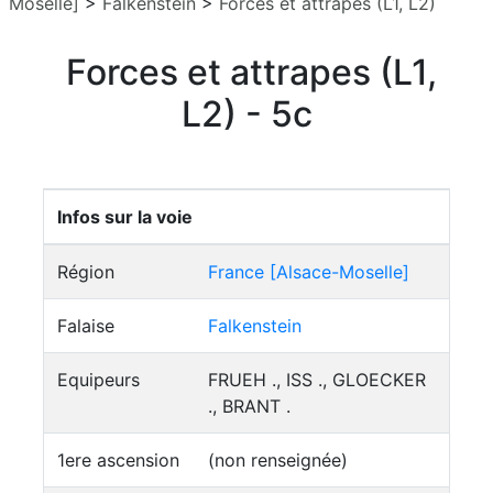
Moselle]
>
Falkenstein
>
Forces et attrapes (L1, L2)
Forces et attrapes (L1,
L2) - 5c
Infos sur la voie
Région
France [Alsace-Moselle]
Falaise
Falkenstein
Equipeurs
FRUEH ., ISS ., GLOECKER
., BRANT .
1ere ascension
(non renseignée)