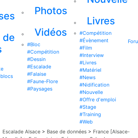
Photos
ises
Livres
Vidéos
#Compétition
s de
#Évènement
For
#Bloc
s
#Film
#Compétition
#Interview
#Dessin
#Livres
#Escalade
te
#Matériel
#Falaise
 blocs
#News
#Faune-Flore
#Nidification
#Paysages
#Nouvelle
#Offre d'emploi
#Stage
#Training
#Web
Escalade Alsace
>
Base de données
>
France [Alsace-