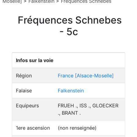
Moselle]
>
Falkenstein
>
Fréquences Schnebes
Fréquences Schnebes
- 5c
Infos sur la voie
Région
France [Alsace-Moselle]
Falaise
Falkenstein
Equipeurs
FRUEH ., ISS ., GLOECKER
., BRANT .
1ere ascension
(non renseignée)