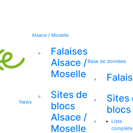
Alsace / Moselle
Falaises
Alsace /
Base de données
Moselle
Falai
Sites de
Sites
News
blocs
blocs
Alsace /
Liste
Moselle
complète