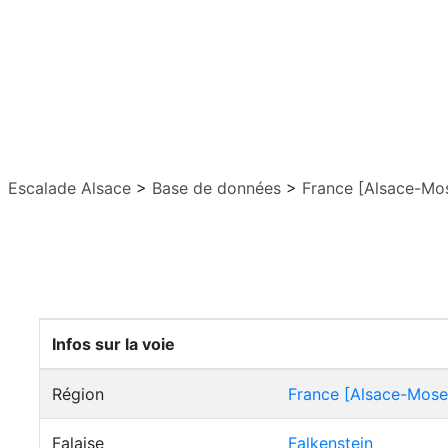
Escalade Alsace
>
Base de données
>
France [Alsace-Mos
Infos sur la voie
Région
France [Alsace-Mosel
Falaise
Falkenstein