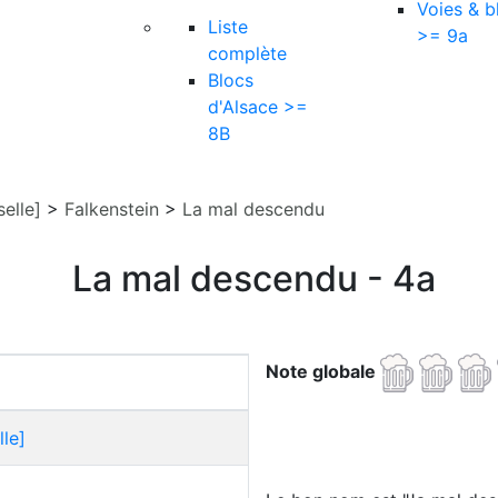
Voies & b
Liste
>= 9a
complète
Blocs
d'Alsace >=
8B
elle]
>
Falkenstein
>
La mal descendu
La mal descendu - 4a
Note globale
le]