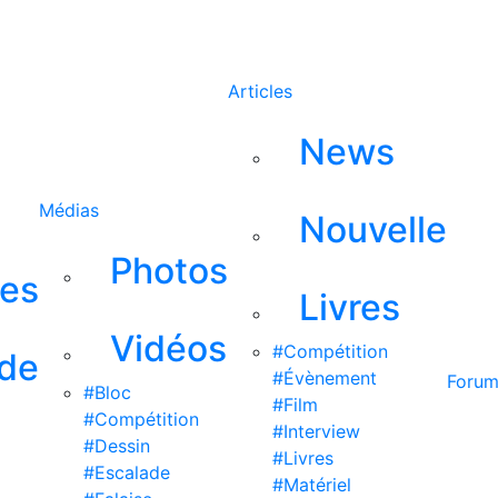
Rechercher
Articles
News
Médias
Nouvelle
Photos
ses
Livres
Vidéos
#Compétition
 de
#Évènement
Foru
#Bloc
#Film
#Compétition
#Interview
#Dessin
#Livres
#Escalade
#Matériel