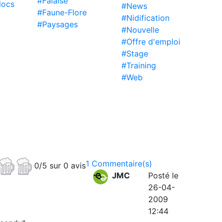
#Falaise
locs
#News
#Faune-Flore
#Nidification
#Paysages
#Nouvelle
#Offre d'emploi
#Stage
#Training
#Web
1 Commentaire(s)
0/5 sur 0 avis
JMC
Posté le
26-04-
2009
12:44