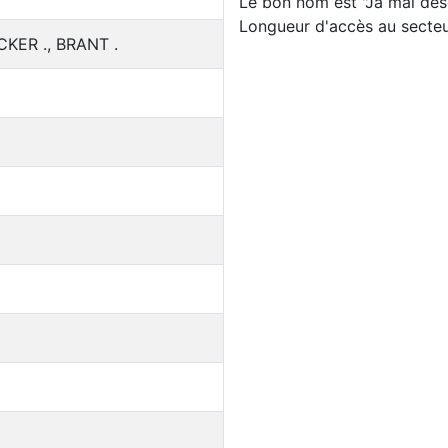
Le bon nom est "Ja mal des
Longueur d'accès au secteu
CKER ., BRANT .