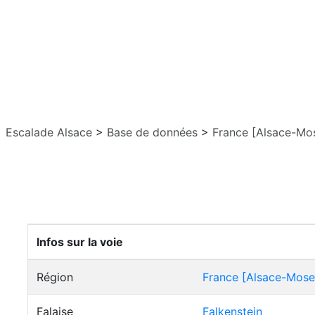
Escalade Alsace
>
Base de données
>
France [Alsace-Mos
Infos sur la voie
Région
France [Alsace-Mosel
Falaise
Falkenstein