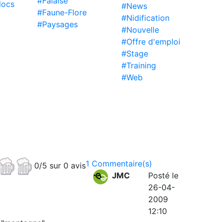
#Falaise
locs
#News
#Faune-Flore
#Nidification
#Paysages
#Nouvelle
#Offre d'emploi
#Stage
#Training
#Web
1 Commentaire(s)
0/5 sur 0 avis
JMC
Posté le
26-04-
2009
12:10