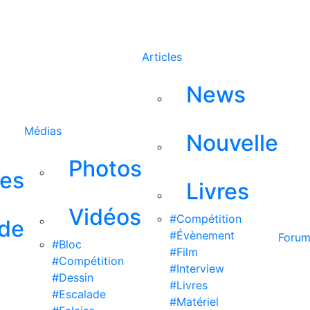
Rechercher
Articles
News
Médias
Nouvelle
Photos
ses
Livres
Vidéos
#Compétition
 de
#Évènement
Foru
#Bloc
#Film
#Compétition
#Interview
#Dessin
#Livres
#Escalade
#Matériel