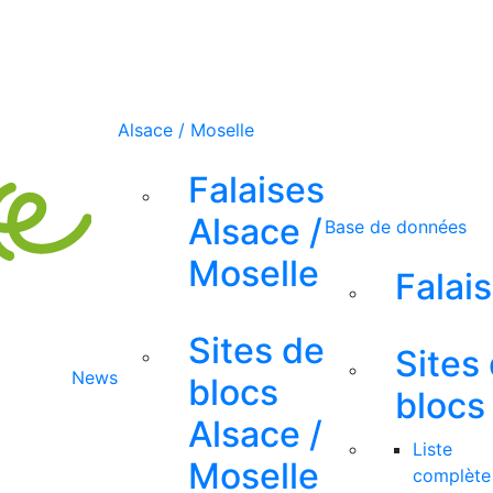
Alsace / Moselle
Falaises
Alsace /
Base de données
Moselle
Falai
Sites de
Sites
News
blocs
blocs
Alsace /
Liste
Moselle
complète