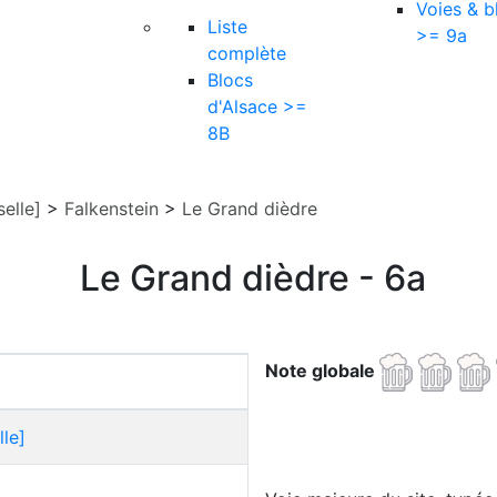
Voies & b
Liste
>= 9a
complète
Blocs
d'Alsace >=
8B
elle]
>
Falkenstein
>
Le Grand dièdre
Le Grand dièdre - 6a
Note globale
le]