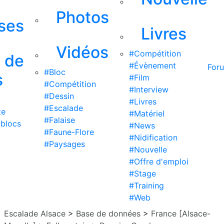
Photos
ises
Livres
Vidéos
#Compétition
s de
#Évènement
For
#Bloc
s
#Film
#Compétition
#Interview
#Dessin
#Livres
#Escalade
te
#Matériel
#Falaise
 blocs
#News
#Faune-Flore
#Nidification
#Paysages
#Nouvelle
#Offre d'emploi
#Stage
#Training
#Web
Escalade Alsace
>
Base de données
>
France [Alsace-