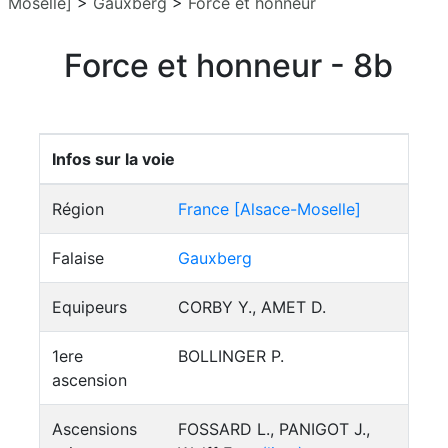
Moselle]
>
Gauxberg
>
Force et honneur
Force et honneur - 8b
Infos sur la voie
Région
France [Alsace-Moselle]
Falaise
Gauxberg
Equipeurs
CORBY Y., AMET D.
1ere
BOLLINGER P.
ascension
Ascensions
FOSSARD L., PANIGOT J.,