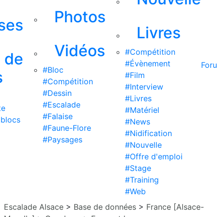
Photos
ises
Livres
Vidéos
#Compétition
s de
#Évènement
For
#Bloc
s
#Film
#Compétition
#Interview
#Dessin
#Livres
#Escalade
te
#Matériel
#Falaise
 blocs
#News
#Faune-Flore
#Nidification
#Paysages
#Nouvelle
#Offre d'emploi
#Stage
#Training
#Web
Escalade Alsace
>
Base de données
>
France [Alsace-