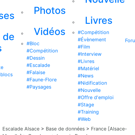
Photos
ises
Livres
Vidéos
#Compétition
s de
#Évènement
For
#Bloc
s
#Film
#Compétition
#Interview
#Dessin
#Livres
#Escalade
te
#Matériel
#Falaise
 blocs
#News
#Faune-Flore
#Nidification
#Paysages
#Nouvelle
#Offre d'emploi
#Stage
#Training
#Web
Escalade Alsace
>
Base de données
>
France [Alsace-