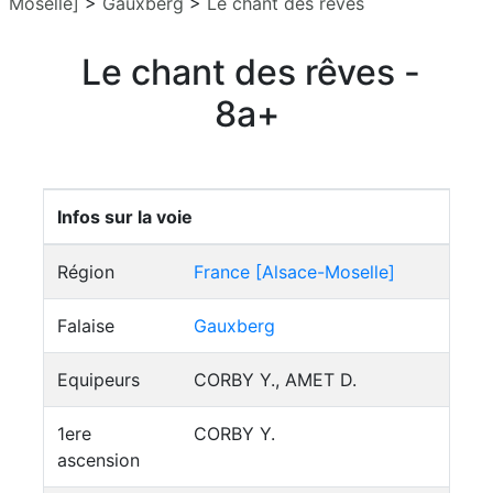
Moselle]
>
Gauxberg
>
Le chant des rêves
Le chant des rêves -
8a+
Infos sur la voie
Région
France [Alsace-Moselle]
Falaise
Gauxberg
Equipeurs
CORBY Y., AMET D.
1ere
CORBY Y.
ascension