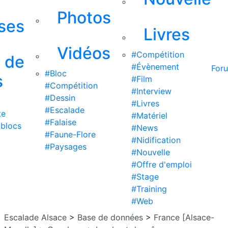
Photos
ises
Livres
Vidéos
#Compétition
s de
#Évènement
For
#Bloc
s
#Film
#Compétition
#Interview
#Dessin
#Livres
#Escalade
te
#Matériel
#Falaise
 blocs
#News
#Faune-Flore
#Nidification
#Paysages
#Nouvelle
#Offre d'emploi
#Stage
#Training
#Web
Escalade Alsace
>
Base de données
>
France [Alsace-