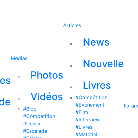
Rechercher
Articles
News
Médias
Nouvelle
Photos
ses
Livres
Vidéos
#Compétition
 de
#Évènement
Foru
#Bloc
#Film
#Compétition
#Interview
#Dessin
#Livres
#Escalade
#Matériel