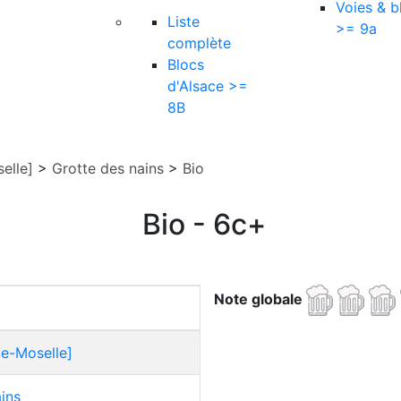
Voies & b
Liste
>= 9a
complète
Blocs
d'Alsace >=
8B
elle]
>
Grotte des nains
>
Bio
Bio - 6c+
Note globale
ce-Moselle]
ins