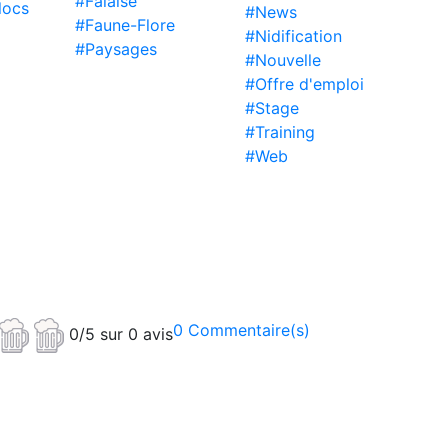
#Falaise
locs
#News
#Faune-Flore
#Nidification
#Paysages
#Nouvelle
#Offre d'emploi
#Stage
#Training
#Web
0 Commentaire(s)
0/5 sur 0 avis