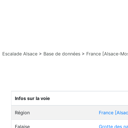
Escalade Alsace
>
Base de données
>
France [Alsace-Mos
Infos sur la voie
Région
France [Alsa
Falaise
Grotte des na