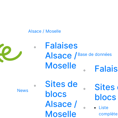
Alsace / Moselle
Falaises
Alsace /
Base de données
Moselle
Falai
Sites de
Sites
News
blocs
blocs
Alsace /
Liste
Moselle
complète