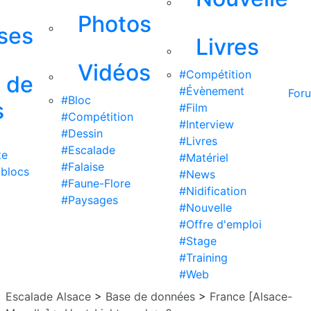
Photos
ises
Livres
Vidéos
#Compétition
s de
#Évènement
For
#Bloc
s
#Film
#Compétition
#Interview
#Dessin
#Livres
#Escalade
te
#Matériel
#Falaise
 blocs
#News
#Faune-Flore
#Nidification
#Paysages
#Nouvelle
#Offre d'emploi
#Stage
#Training
#Web
Escalade Alsace
>
Base de données
>
France [Alsace-