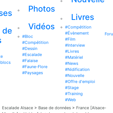
Photos
ises
Livres
Vidéos
#Compétition
s de
#Évènement
For
#Bloc
s
#Film
#Compétition
#Interview
#Dessin
#Livres
#Escalade
te
#Matériel
#Falaise
 blocs
#News
#Faune-Flore
#Nidification
#Paysages
#Nouvelle
#Offre d'emploi
#Stage
#Training
#Web
Escalade Alsace
>
Base de données
>
France [Alsace-