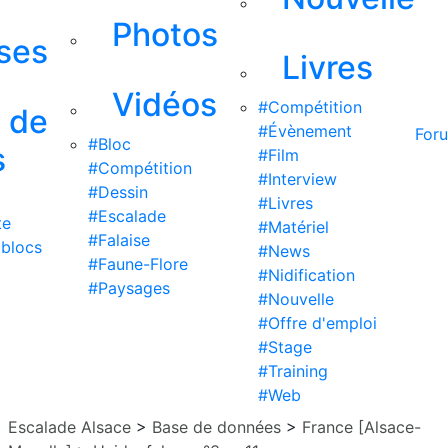
Photos
ises
Livres
Vidéos
#Compétition
s de
#Évènement
For
#Bloc
s
#Film
#Compétition
#Interview
#Dessin
#Livres
#Escalade
te
#Matériel
#Falaise
 blocs
#News
#Faune-Flore
#Nidification
#Paysages
#Nouvelle
#Offre d'emploi
#Stage
#Training
#Web
Escalade Alsace
>
Base de données
>
France [Alsace-