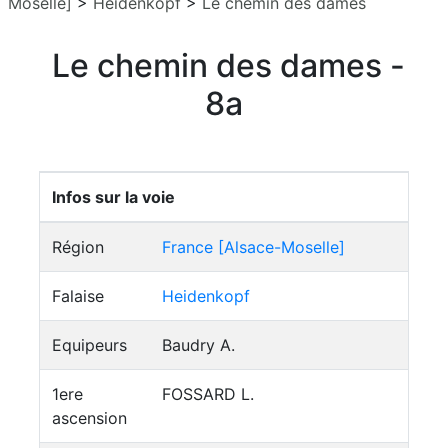
Moselle]
>
Heidenkopf
>
Le chemin des dames
Le chemin des dames -
8a
Infos sur la voie
Région
France [Alsace-Moselle]
Falaise
Heidenkopf
Equipeurs
Baudry A.
1ere
FOSSARD L.
ascension