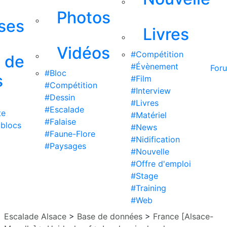
Photos
ises
Livres
Vidéos
#Compétition
s de
#Évènement
For
#Bloc
s
#Film
#Compétition
#Interview
#Dessin
#Livres
#Escalade
te
#Matériel
#Falaise
 blocs
#News
#Faune-Flore
#Nidification
#Paysages
#Nouvelle
#Offre d'emploi
#Stage
#Training
#Web
Escalade Alsace
>
Base de données
>
France [Alsace-