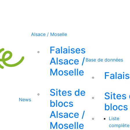
Alsace / Moselle
Falaises
Alsace /
Base de données
Moselle
Falai
Sites de
Sites
News
blocs
blocs
Alsace /
Liste
Moselle
complète