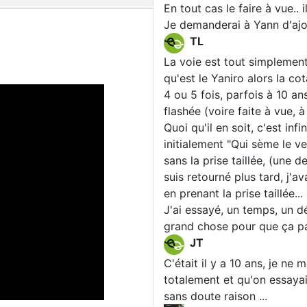
En tout cas le faire à vue.. i
Je demanderai à Yann d'ajou
TL
La voie est tout simplement 
qu'est le Yaniro alors la cota
4 ou 5 fois, parfois à 10 an
flashée (voire faite à vue, à
Quoi qu'il en soit, c'est inf
initialement "Qui sème le ve
sans la prise taillée, (une d
suis retourné plus tard, j'
en prenant la prise taillée.
J'ai essayé, un temps, un dé
grand chose pour que ça pass
JT
C'était il y a 10 ans, je ne 
totalement et qu'on essayai
sans doute raison ...