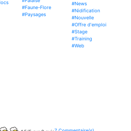
#Falaise
locs
#News
#Faune-Flore
#Nidification
#Paysages
#Nouvelle
#Offre d'emploi
#Stage
#Training
#Web
7 Commentaire(s)