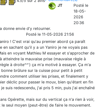
4.5/5 sur 2 avis
JT
Posté le
18-05-
2026
20:36
 donne envie d'y retourner.
Posté le 11-05-2026 21:56
aniro ! C'est vrai qu'au premier abord ça paraît
en sachant qu'il y a un Yaniro je ne voyais pas
Mais en voyant Mathieu M essayer et s'approcher de
 à atteindre la mauvaise prise (mauvaise règle à
règle à droite^^') ça m'a motivé à essayer. Ça m'a
 bonne brûlure sur la cuisse pour petit à petit
ndre comment utiliser les prises, et finalement y
rnier déclic pour passer le mouv, bien qu'étant en fin
 je suis redescendu, j'ai pris 5 min, puis j'ai enchaîné
dans Opérette, mais sur du vertical ça n'a rien à voir,
t le seul moyen (peut-être) de faire le mouvement.