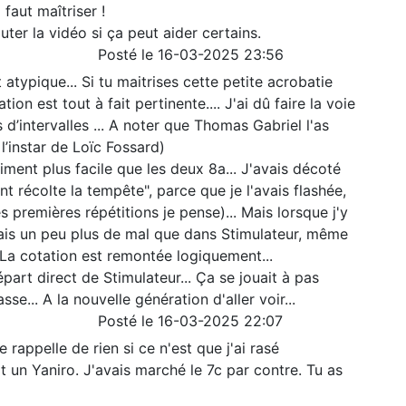
l faut maîtriser !
ter la vidéo si ça peut aider certains.
Posté le 16-03-2025 23:56
atypique... Si tu maitrises cette petite acrobatie
tion est tout à fait pertinente.... J'ai dû faire la voie
s d’intervalles ... A noter que Thomas Gabriel l'as
 l’instar de Loïc Fossard)
iniment plus facile que les deux 8a... J'avais décoté
nt récolte la tempête", parce que je l'avais flashée,
es premières répétitions je pense)... Mais lorsque j'y
avais un peu plus de mal que dans Stimulateur, même
.. La cotation est remontée logiquement...
part direct de Stimulateur... Ça se jouait à pas
e... A la nouvelle génération d'aller voir...
Posté le 16-03-2025 22:07
me rappelle de rien si ce n'est que j'ai rasé
t un Yaniro. J'avais marché le 7c par contre. Tu as