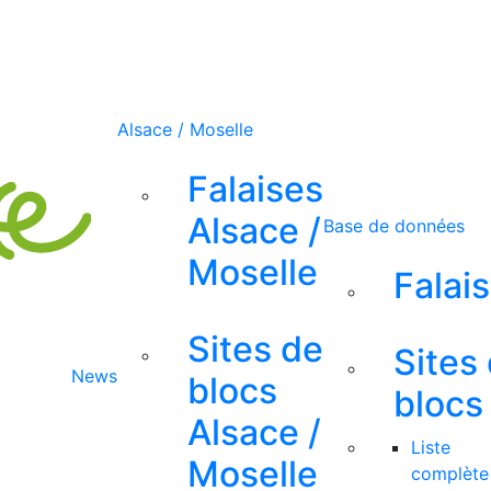
Alsace / Moselle
Falaises
Alsace /
Base de données
Moselle
Falai
Sites de
Sites
News
blocs
blocs
Alsace /
Liste
Moselle
complète