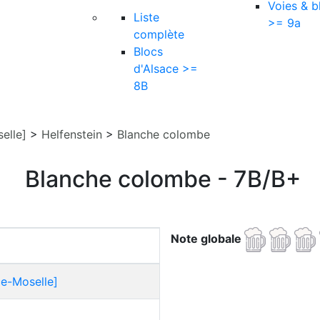
Voies & b
Liste
>= 9a
complète
Blocs
d'Alsace >=
8B
elle]
>
Helfenstein
>
Blanche colombe
Blanche colombe - 7B/B+
Note globale
ce-Moselle]