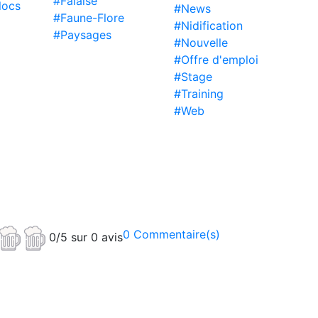
#Falaise
locs
#News
#Faune-Flore
#Nidification
#Paysages
#Nouvelle
#Offre d'emploi
#Stage
#Training
#Web
0 Commentaire(s)
0/5 sur 0 avis