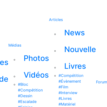
Rechercher
Articles
News
Médias
Nouvelle
Photos
ses
Livres
Vidéos
#Compétition
 de
#Évènement
Foru
#Bloc
#Film
#Compétition
#Interview
#Dessin
#Livres
#Escalade
#Matériel