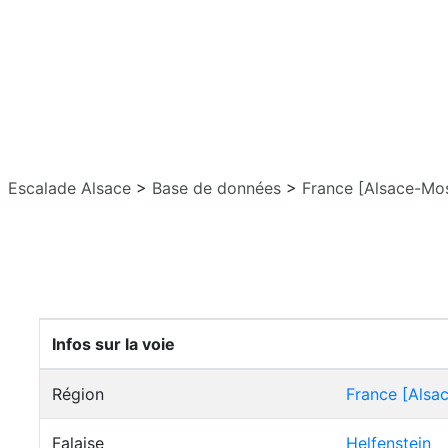
Escalade Alsace
>
Base de données
>
France [Alsace-Mos
Infos sur la voie
Région
France [Alsa
Falaise
Helfenstein