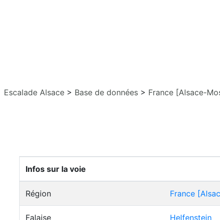
Escalade Alsace
>
Base de données
>
France [Alsace-Mos
Infos sur la voie
Région
France [Alsa
Falaise
Helfenstein