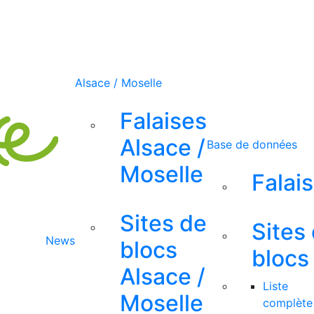
Alsace / Moselle
Falaises
Alsace /
Base de données
Moselle
Falai
Sites de
Sites
News
blocs
blocs
Alsace /
Liste
Moselle
complète