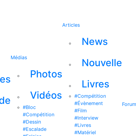
Rechercher
Articles
News
Médias
Nouvelle
Photos
ses
Livres
Vidéos
#Compétition
 de
#Évènement
Foru
#Bloc
#Film
#Compétition
#Interview
#Dessin
#Livres
#Escalade
#Matériel