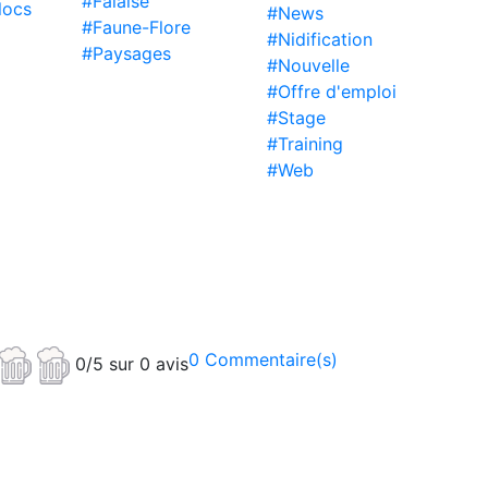
#Falaise
locs
#News
#Faune-Flore
#Nidification
#Paysages
#Nouvelle
#Offre d'emploi
#Stage
#Training
#Web
0 Commentaire(s)
0/5 sur 0 avis