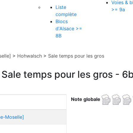
Voies & b
Liste
>= 9a
complète
Blocs
d'Alsace >=
8B
elle]
>
Hohwalsch
>
Sale temps pour les gros
Sale temps pour les gros - 6
Note globale
ce-Moselle]