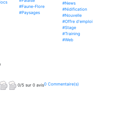
#Falaise
locs
#News
#Faune-Flore
#Nidification
#Paysages
#Nouvelle
#Offre d'emploi
#Stage
#Training
#Web
b
0 Commentaire(s)
0/5 sur 0 avis