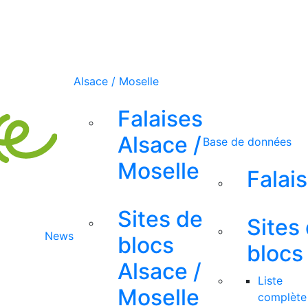
Alsace / Moselle
Falaises
Alsace /
Base de données
Moselle
Falai
Sites de
Sites
News
blocs
blocs
Alsace /
Liste
Moselle
complète