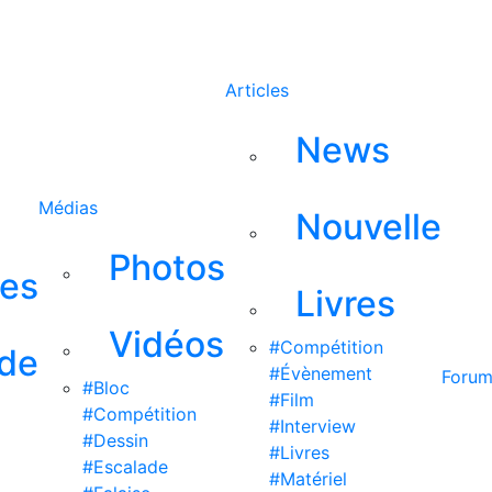
Rechercher
Articles
News
Médias
Nouvelle
Photos
ses
Livres
Vidéos
#Compétition
 de
#Évènement
Foru
#Bloc
#Film
#Compétition
#Interview
#Dessin
#Livres
#Escalade
#Matériel