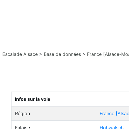
Escalade Alsace
>
Base de données
>
France [Alsace-Mos
Infos sur la voie
Région
France [Alsa
Falaise
Hohwalsch